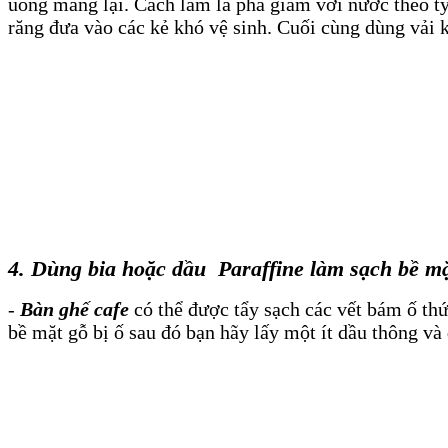
uống mang lại. Cách làm là pha giấm với nước theo tỷ
răng đưa vào các kẻ khó vệ sinh. Cuối cùng dùng vải k
4.
Dùng bia hoặc dầu
Paraffine
làm sạch bề mặ
-
Bàn ghế cafe
có thể được tẩy sạch các vết bám ố thứ
bề mặt gỗ bị ố sau đó
bạn hãy lấy một ít dầu thông và