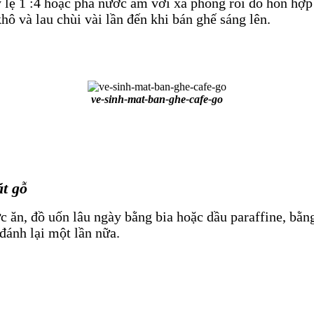
 lệ 1 :4 hoặc pha nước ấm với xà phòng rồi đổ hổn hợp 
hô và lau chùi vài lần đến khi bán ghế sáng lên.
ve-sinh-mat-ban-ghe-cafe-go
t gỗ
c ăn, đồ uốn lâu ngày bằng bia hoặc dầu paraffine, bằ
 đánh lại một lần nữa.