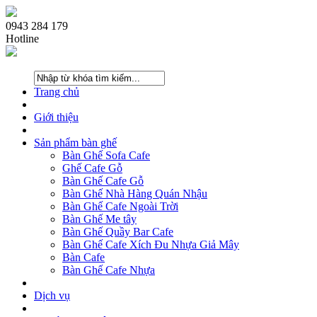
0943 284 179
Hotline
Trang chủ
Giới thiệu
Sản phẩm bàn ghế
Bàn Ghế Sofa Cafe
Ghế Cafe Gỗ
Bàn Ghế Cafe Gỗ
Bàn Ghế Nhà Hàng Quán Nhậu
Bàn Ghế Cafe Ngoài Trời
Bàn Ghế Me tây
Bàn Ghế Quầy Bar Cafe
Bàn Ghế Cafe Xích Đu Nhựa Giả Mây
Bàn Cafe
Bàn Ghế Cafe Nhựa
Dịch vụ