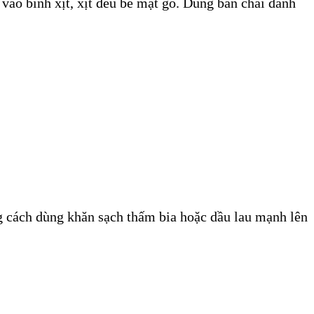
vào bình xịt, xịt đều bề mặt gỗ. Dùng bàn chải đánh
ng cách dùng khăn sạch thấm bia hoặc dầu lau mạnh lên