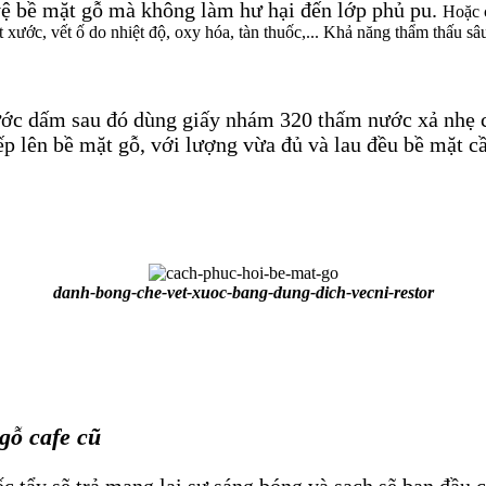
vệ bề mặt gỗ mà không làm hư hại đến lớp phủ pu.
Hoặc c
 xước, vết ố do nhiệt độ, oxy hóa, tàn thuốc,... Khả năng thẩm thấu sâ
ước dấm sau đó dùng giấy nhám 320 thấm nước xả nhẹ cá
ếp lên bề mặt gỗ, với lượng vừa đủ và lau đều bề mặt c
danh-bong-che-vet-xuoc-bang-dung-dich-vecni-restor
gỗ cafe cũ
 tẩy sẽ trả mang lại sự sáng bóng và sạch sẽ ban đầu 