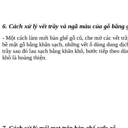
6. Cách xử lý vết trầy và ngã màu của gỗ bằng 
- Một cách làm mới bàn ghế gỗ cũ, che mờ các vết tr
bề mặt gỗ bằng khăn sạch, những vết ố dùng dung dịc
trầy sau đó lau sạch bằng khăn khô, bước tiếp theo d
khô là hoàng thiện.
7. Cách xử lý mối mọt trên bàn ghế cafe gỗ