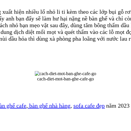
xuất hiện nhiều lổ nhỏ li ti kèm theo các lớp bụi gỗ r
ấy anh bạn đấy sẽ làm hư hại nặng nề bàn ghế và chỉ cò
ch nhỏ bạn mẹo vặt sau đây, dùng tăm bông thấm dầu 
 dung dịch diệt mối mọt và quét thấm vào các lỗ mọt đợ
ùi dầu hỏa thì dùng xà phòng pha loãng với nước lau r
cach-diet-mot-ban-ghe-cafe-go
àn ghế cafe
,
bàn ghế nhà hàng
,
sofa cafe đẹp
năm 2023 