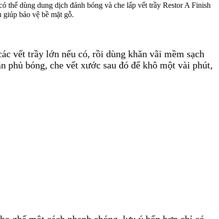
ó thể dùng dung dịch đánh bóng và che lấp vết trầy Restor A Finish
u giúp bảo vệ bề mặt gỗ.
c vết trầy lớn nếu có, rồi dùng khăn vãi mềm sạch
ần phủ bóng, che vết xước sau đó để khô một vài phút,
cho ghế một cách nhanh chóng, lưu ý hổn hợp chỉ có