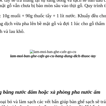
mặt gỗ vẫn chưa bị bào mòn sâu vào thịt gỗ. Quy trình 
u: 10g muối + 90g thuốc tẩy + 1 lít nước. Khuấy đều ch
g dịch vừa pha lên bề mặt gỗ và đợi 1 lúc cho gỗ thấm
h và lau khô.
lam-moi-ban-ghe-cafe-go-cu-bang-dung-dich-thuoc-tay
áng bằng nước dấm hoặc xà phòng pha nước ấm
loại bỏ và làm sạch các vết bẩn giúp bàn ghế sạch sẽ tr