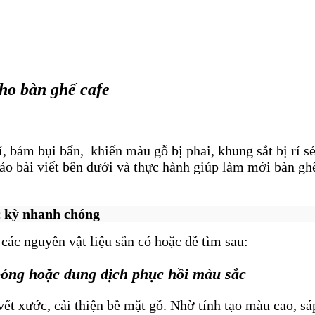
cho bàn ghế cafe
ỉ, bám bụi bẩn, khiến màu gỗ bị phai,
khung sắt bị rỉ sé
o bài viết bên dưới và thực hành giúp làm mới bàn gh
c kỳ nhanh chóng
các nguyên vật liệu sẵn có hoặc dễ tìm sau:
bóng hoặc dung dịch phục hồi màu sắc
ết xước, cải thiện bề mặt gỗ. Nhờ tính tạo màu cao, s