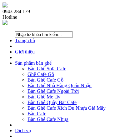
0943 284 179
Hotline
Trang chủ
Giới thiệu
Sản phẩm bàn ghế
Bàn Ghế Sofa Cafe
Ghế Cafe Gỗ
Bàn Ghế Cafe Gỗ
Bàn Ghế Nhà Hàng Quán Nhậu
Bàn Ghế Cafe Ngoài Trời
Bàn Ghế Me tây
Bàn Ghế Quầy Bar Cafe
Bàn Ghế Cafe Xích Đu Nhựa Giả Mây
Bàn Cafe
Bàn Ghế Cafe Nhựa
Dịch vụ