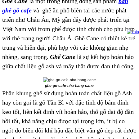
Ghế Cane
là một trong những dòng sản phẩm
bàn
ghế gỗ cafe
và ghế ăn phổ biến tại các nước phát
triển như Châu Âu, Mỹ gần đây được phát triển tại
Việt Nam với from ghế được tinh chỉnh cho phù hợp
với thể trạng người Châu Á. Ghế Cane có thiết kế trẻ
trung và hiện đại, phù hợp với các không gian nhẹ
nhàng, sang trọng.
Ghế Cane
là sự kết hợp hoàn hảo
giữa chất liệu gỗ ash và mây thật được đan thủ công.
ghe-go-cafe-nha-hang-cane
Phần khung ghế sử dụng hoàn toàn chất liệu gỗ Ash
hay còn gọi là gỗ Tần Bì với đặc tính độ bám dính
keo tốt, liên kết đinh vít hoàn hảo, thớ gỗ dai độ đàn
hồi tốt, khả năng chịu được tại trọng lớn, ít bị co
ngót do biến đổi khí hậu đặc biệt vân gỗ đẹp rất được