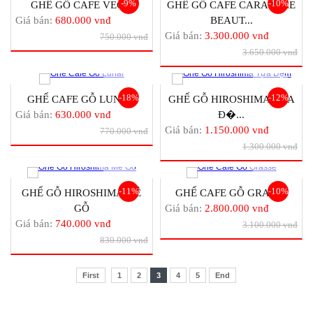
-9%
-10%
GHẾ GỖ CAFE VEGA
GHẾ GỖ CAFE CARACOLE
Giá bán:
680.000 vnđ
BEAUT...
Giá bán:
3.300.000 vnđ
750.000 vnđ
3.650.000 vnđ
-18%
-12%
GHẾ CAFE GỖ LUNAR
GHẾ GỖ HIROSHIMA TỰA
Giá bán:
630.000 vnđ
Đ�...
Giá bán:
1.150.000 vnđ
770.000 vnđ
1.300.000 vnđ
-11%
-10%
GHẾ GỖ HIROSHIMA MÊ
GHẾ CAFE GỖ GRASSE
GỖ
Giá bán:
2.800.000 vnđ
Giá bán:
740.000 vnđ
3.100.000 vnđ
830.000 vnđ
First
1
2
3
4
5
End