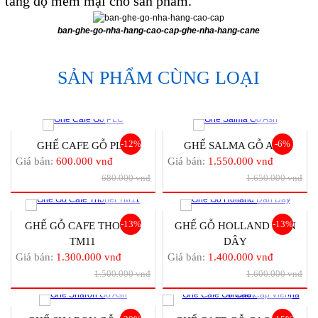
tăng độ mềm mại cho sản phẩm.
ban-ghe-go-nha-hang-cao-cap-ghe-nha-hang-cane
SẢN PHẨM CÙNG LOẠI
-12%
-6%
GHẾ CAFE GỖ PLC
GHẾ SALMA GỖ ASH
Giá bán:
600.000 vnđ
Giá bán:
1.550.000 vnđ
680.000 vnđ
1.650.000 vnđ
-13%
-13%
GHẾ GỖ CAFE THONET
GHẾ GỖ HOLLAND ĐAN
TM11
DÂY
Giá bán:
1.300.000 vnđ
Giá bán:
1.400.000 vnđ
1.500.000 vnđ
1.600.000 vnđ