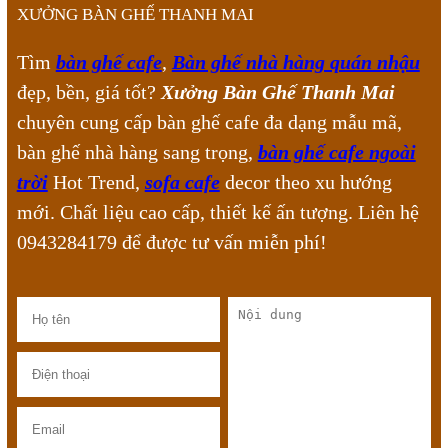
XƯỞNG BÀN GHẾ THANH MAI
Tìm
bàn ghế cafe
,
Bàn ghế nhà hàng quán nhậu
đẹp, bền, giá tốt?
Xưởng Bàn Ghế Thanh Mai
chuyên cung cấp bàn ghế cafe đa dạng mẫu mã,
bàn ghế nhà hàng sang trọng,
bàn ghế cafe ngoài
trời
Hot Trend,
sofa cafe
decor theo xu hướng
mới. Chất liệu cao cấp, thiết kế ấn tượng. Liên hệ
0943284179 để được tư vấn miễn phí!