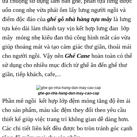
ưa chuộng sử dụng làm bàn ghế, phần tựa lưng được
uốn cong nhẹ vừa phải ôm lấy lưng người ngồi và
điểm độc đáo của
ghế gỗ nhà hàng
tựa mây
là lưng
tựa kéo dài làm thành tay vịn kết hợp lưng đan lớp
mây mỏng nhẹ kiểu đan thủ công hình mắt cáo vừa
giúp thoáng mát và tạo cảm giác thư giãn, thoải mái
cho người ngồi. Vậy nên
Ghế Cane
hoàn toàn có thể
sử dụng cho nhiều mục đích từ ghế ăn đến ghế thư
giãn, tiếp khách, cafe,...
ghe-go-nha-hang-dan-may-cao-cap
Phần mê ngồi kết hợp lớp đệm mỏng tăng độ êm ái
cho sản phẩm, màu sắc đệm they đổi theo yêu cầu
thiết kế giúp việc trang trí không gian dễ dàng hơn.
Các chi tiết liên kết đều được bo tròn tránh góc cạnh