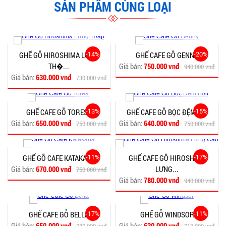
SẢN PHẨM CÙNG LOẠI
-14%
-20%
GHẾ GỖ HIROSHIMA LƯNG
GHẾ CAFE GỖ GENNY
TH�...
Giá bán:
750.000 vnđ
940.000 vnđ
Giá bán:
630.000 vnđ
730.000 vnđ
-13%
-15%
GHẾ CAFE GỖ TOREST
GHẾ CAFE GỖ BỌC ĐỆM B...
Giá bán:
650.000 vnđ
Giá bán:
640.000 vnđ
750.000 vnđ
750.000 vnđ
-11%
-17%
GHẾ GỖ CAFE KATAKANA
GHẾ CAFE GỖ HIROSHIMA
Giá bán:
670.000 vnđ
LƯNG...
750.000 vnđ
Giá bán:
780.000 vnđ
940.000 vnđ
-17%
-11%
GHẾ CAFE GỖ BELLA
GHẾ GỖ WINDSOR
Giá bán:
650.000 vnđ
Giá bán:
630.000 vnđ