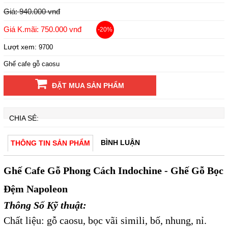
Giá: 940.000 vnđ
Giá K.mãi: 750.000 vnđ
-20%
Lượt xem:
9700
Ghế cafe gỗ caosu
ĐẶT MUA SẢN PHẨM
CHIA SẺ:
BÌNH LUẬN
THÔNG TIN SẢN PHẨM
Ghế Cafe Gỗ Phong Cách Indochine - Ghế Gỗ Bọc
Đệm Napoleon
Thông Số Kỹ thuật:
Chất liệu: gỗ caosu, bọc vãi simili, bố, nhung, nỉ.