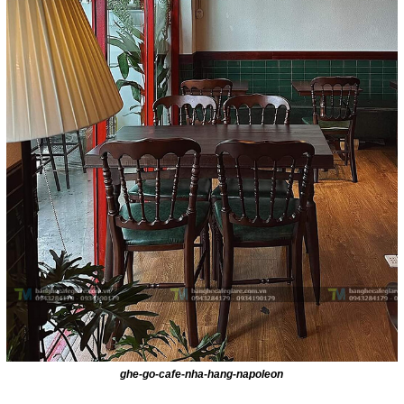
ghe-go-cafe-nha-hang-napoleon