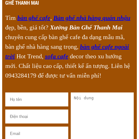
GHẾ THANH MAI
Tìm
bàn ghế cafe
,
Bàn ghế nhà hàng quán nhậu
đẹp, bền, giá tốt?
Xưởng Bàn Ghế Thanh Mai
chuyên cung cấp bàn ghế cafe đa dạng mẫu mã,
bàn ghế nhà hàng sang trọng,
bàn ghế cafe ngoài
trời
Hot Trend,
sofa cafe
decor theo xu hướng
mới. Chất liệu cao cấp, thiết kế ấn tượng. Liên hệ
0943284179 để được tư vấn miễn phí!