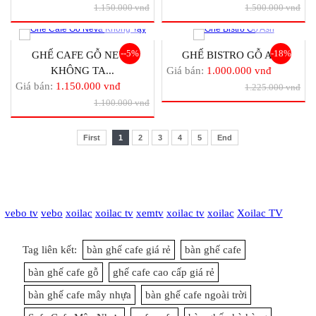
1.150.000 vnđ
1.500.000 vnđ
--5%
-18%
GHẾ CAFE GỖ NEVA
GHẾ BISTRO GỖ ASH
KHÔNG TA...
Giá bán:
1.000.000 vnđ
Giá bán:
1.150.000 vnđ
1.225.000 vnđ
1.100.000 vnđ
First
1
2
3
4
5
End
vebo tv
vebo
xoilac
xoilac tv
xemtv
xoilac tv
xoilac
Xoilac TV
Tag liên kết:
bàn ghế cafe giá rẻ
bàn ghế cafe
bàn ghế cafe gỗ
ghế cafe cao cấp giá rẻ
bàn ghế cafe mây nhựa
bàn ghế cafe ngoài trời