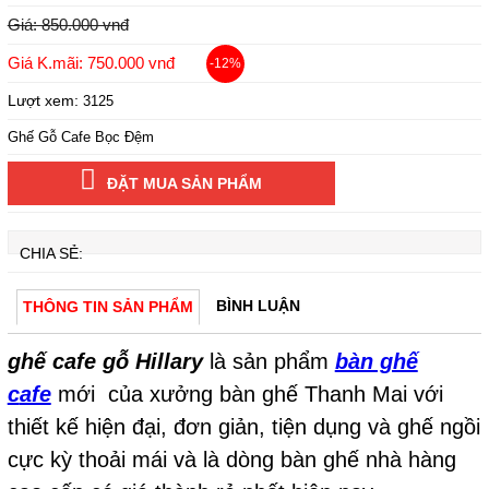
Giá: 850.000 vnđ
Giá K.mãi: 750.000 vnđ
-12%
Lượt xem:
3125
Ghế Gỗ Cafe Bọc Đệm
ĐẶT MUA SẢN PHẨM
CHIA SẺ:
BÌNH LUẬN
THÔNG TIN SẢN PHẨM
ghế cafe gỗ Hillary
là sản phẩm
bàn ghế
c
afe
mới của xưởng bàn ghế Thanh Mai với
thiết kế hiện đại, đơn giản, tiện dụng và ghế ngồi
cực kỳ thoải mái và là dòng bàn ghế nhà hàng