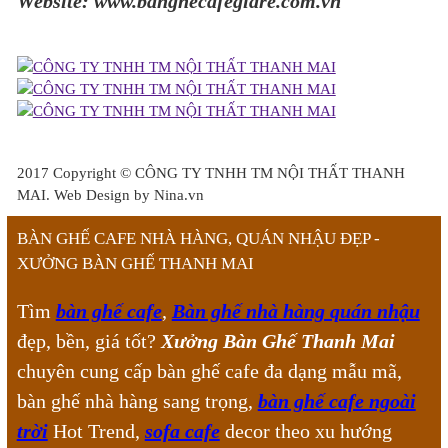
Website: www.banghecafegiare.com.vn
2017 Copyright ©
CÔNG TY TNHH TM NỘI THẤT THANH
MAI
. Web Design by Nina.vn
BÀN GHẾ CAFE NHÀ HÀNG, QUÁN NHẬU ĐẸP -
XƯỞNG BÀN GHẾ THANH MAI
Tìm
bàn ghế cafe
,
Bàn ghế nhà hàng quán nhậu
đẹp, bền, giá tốt?
Xưởng Bàn Ghế Thanh Mai
chuyên cung cấp bàn ghế cafe đa dạng mẫu mã,
bàn ghế nhà hàng sang trọng,
bàn ghế cafe ngoài
trời
Hot Trend,
sofa cafe
decor theo xu hướng