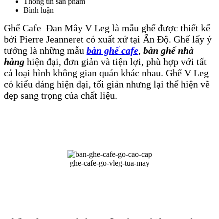
Thông tin sản phẩm
Bình luận
Tin tức & sự kiện
Ghế Cafe Đan Mây V Leg
là mẫu ghế được
thiết kế
Liên hệ
bởi Pierre Jeanneret có xuất xứ tại Ấn Độ. Ghế lấy ý
tưởng là những mẫu
bàn ghế cafe
,
bàn ghế nhà
hàng
hiện đại, đơn giản và tiện lợi, phù hợp với tất
cả loại hình không gian quán khác nhau. Ghế V Leg
có kiểu dáng hiện đại, tối giản nhưng lại thể hiện vẽ
đẹp sang trọng của chất liệu.
ghe-cafe-go-vleg-tua-may