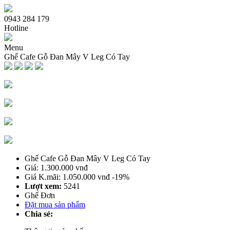
0943 284 179
Hotline
Menu
Ghế Cafe Gỗ Đan Mây V Leg Có Tay
Trang chủ
Giới thiệu
Sản phẩm bàn ghế
Bàn Ghế Sofa Cafe
Ghế Cafe Gỗ
Bàn Ghế Cafe Gỗ
Bàn Ghế Nhà Hàng Quán Nhậu
Ghế Cafe Gỗ Đan Mây V Leg Có Tay
Bàn Ghế Cafe Ngoài Trời
Giá: 1.300.000 vnđ
Bàn Ghế Me tây
Giá K.mãi: 1.050.000 vnđ
-19%
Bàn Ghế Quầy Bar Cafe
Lượt xem:
5241
Bàn Ghế Cafe Xích Đu Nhựa Giả Mây
Ghế Đơn
Bàn Cafe
Đặt mua sản phẩm
Bàn Ghế Cafe Nhựa
Chia sẻ:
Dịch vụ