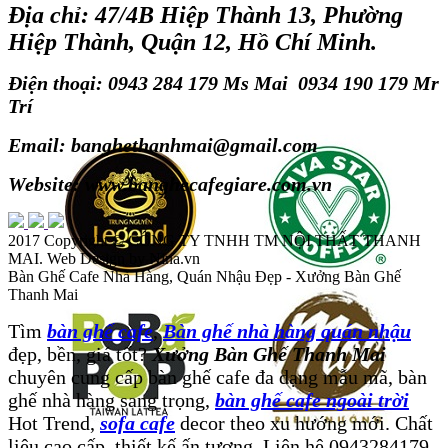
Địa chỉ: 47/4B Hiệp Thành 13, Phường
Hiệp Thành, Quận 12, Hồ Chí Minh.
Điện thoại: 0943 284 179 Ms Mai 0934 190 179 Mr
Trí
Email: banghethanhmai@gmail.com
Website: www.banghecafegiare.com.vn
2017 Copyright ©
CÔNG TY TNHH TM NỘI THẤT THANH
MAI
. Web Design by Nina.vn
Bàn Ghế Cafe Nhà Hàng, Quán Nhậu Đẹp - Xưởng Bàn Ghế
Thanh Mai
Tìm
bàn ghế cafe
,
Bàn ghế nhà hàng quán nhậu
đẹp, bền, giá tốt?
Xưởng Bàn Ghế Thanh Mai
chuyên cung cấp bàn ghế cafe đa dạng mẫu mã, bàn
ghế nhà hàng sang trọng,
bàn ghế cafe ngoài trời
Hot Trend,
sofa cafe
decor theo xu hướng mới. Chất
liệu cao cấp, thiết kế ấn tượng. Liên hệ 0943284179