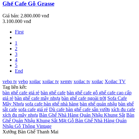
Ghế Cafe Gỗ Grasse
Giá bán:
2.800.000 vnđ
3.100.000 vnđ
First
1
2
3
4
5
End
vebo tv
vebo
xoilac
xoilac tv
xemtv
xoilac tv
xoilac
Xoilac TV
Tag liên kết:
bàn ghế cafe giá rẻ
bàn ghế cafe
bàn ghế cafe gỗ
ghế cafe cao cấp
giá rẻ
bàn ghế cafe mây nhựa
bàn ghế cafe ngoài trời
Sofa Cafe
Mây Nhựa
sofa cafe
bàn ghế nhà hàng
bàn ghế quán nhậu
bàn ghế
sắt cafe
sofa cafe giá rẻ
Dù cafe
bàn ghế cafe sân vườn
xích đu cafe
xích đu mây nhựa
Bàn Ghế Nhà Hàng Quán Nhậu Khung Sắt
Bàn
Ghế Quán Nhậu Khung Sắt Mặt Gỗ
Bàn Ghế Nhà Hàng Quán
Nhậu Gỗ Thông Vintage
Xưởng Bàn Ghế Thanh Mai