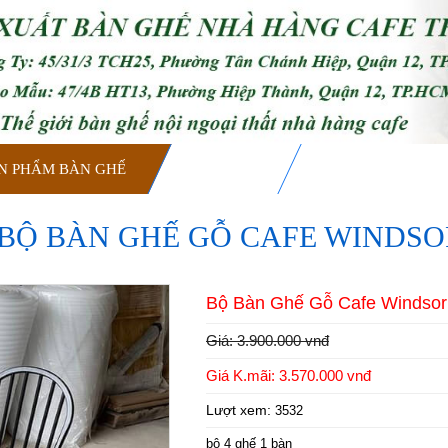
N PHẨM BÀN GHẾ
DỊCH VỤ
TIN TỨC & SỰ KI
BỘ BÀN GHẾ GỖ CAFE WINDSO
Bộ Bàn Ghế Gỗ Cafe Windsor
Giá: 3.900.000 vnđ
Giá K.mãi: 3.570.000 vnđ
Lượt xem:
3532
bộ 4 ghế 1 bàn