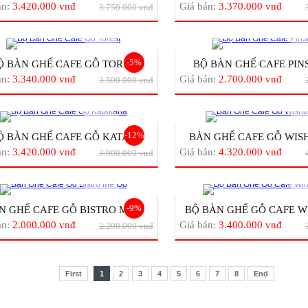
án:
3.420.000 vnđ
Giá bán:
3.370.000 vnđ
3.750.000 vnđ
-5%
Ộ BÀN GHẾ CAFE GỖ TORE...
BỘ BÀN GHẾ CAFE PINST
án:
3.340.000 vnđ
Giá bán:
2.700.000 vnđ
3.500.000 vnđ
-12%
Ộ BÀN GHẾ CAFE GỖ KATA...
BÀN GHẾ CAFE GỖ WISH
án:
3.420.000 vnđ
Giá bán:
4.320.000 vnđ
3.900.000 vnđ
-9%
N GHẾ CAFE GỖ BISTRO MÊ...
BỘ BÀN GHẾ GỖ CAFE WI
án:
2.000.000 vnđ
Giá bán:
3.400.000 vnđ
2.200.000 vnđ
First
1
2
3
4
5
6
7
8
End