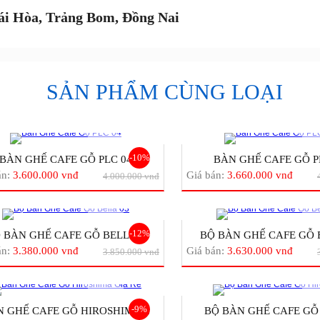
ái Hòa, Trảng Bom, Đồng Nai
SẢN PHẨM CÙNG LOẠI
-10%
BÀN GHẾ CAFE GỖ PLC 04
BÀN GHẾ CAFE GỖ P
án:
3.600.000 vnđ
Giá bán:
3.660.000 vnđ
4.000.000 vnđ
-12%
 BÀN GHẾ CAFE GỖ BELLA...
BỘ BÀN GHẾ CAFE GỖ B
án:
3.380.000 vnđ
Giá bán:
3.630.000 vnđ
3.850.000 vnđ
-9%
 GHẾ CAFE GỖ HIROSHIMA...
BỘ BÀN GHẾ CAFE GỖ 