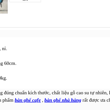
 nỉ.
ng 60cm.
0kg.
ng đúng chuẩn kích thước, chất liệu gỗ cao su tự nhiên,
sản phẩm
bàn ghế cafe
,
bàn ghế nhà hàng
rất được ưa c