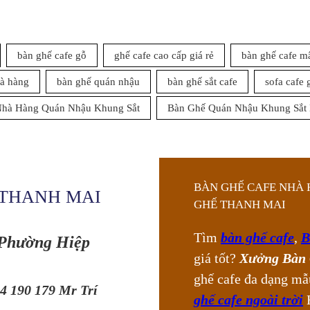
bàn ghế cafe gỗ
ghế cafe cao cấp giá rẻ
bàn ghế cafe m
à hàng
bàn ghế quán nhậu
bàn ghế sắt cafe
sofa cafe 
Nhà Hàng Quán Nhậu Khung Sắt
Bàn Ghế Quán Nhậu Khung Sắt
BÀN GHẾ CAFE NHÀ 
THANH MAI
GHẾ THANH MAI
Tìm
bàn ghế cafe
,
B
 Phường Hiệp
giá tốt?
Xưởng Bàn 
ghế cafe đa dạng mẫ
4 190 179 Mr Trí
ghế cafe ngoài trời
H