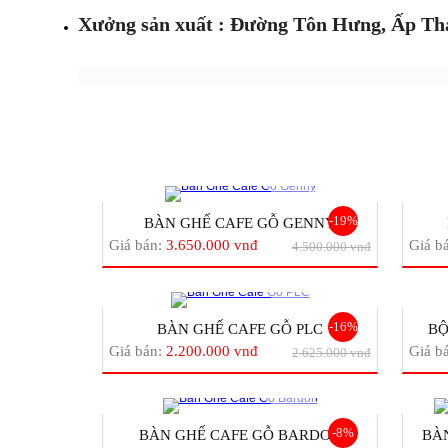
Xưởng sản xuất : Đường Tôn Hưng, Ấp Th
-19%
BÀN GHẾ CAFE GỖ GENNY
Giá bán:
3.650.000 vnđ
Giá b
4.500.000 vnđ
-16%
BÀN GHẾ CAFE GỖ PLC
BỘ
Giá bán:
2.200.000 vnđ
Giá b
2.625.000 vnđ
-8%
BÀN GHẾ CAFE GỖ BARDON
BÀN