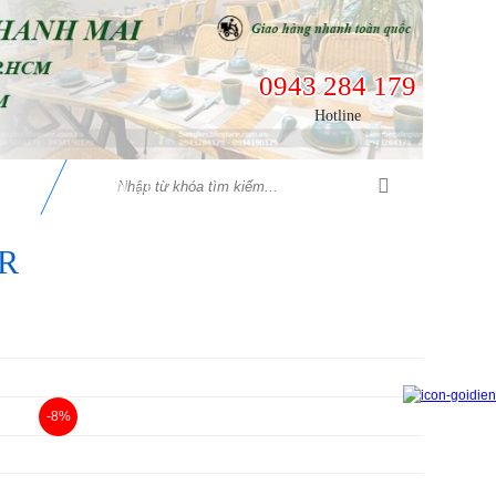
0943 284 179
Hotline
ỆN
LIÊN HỆ
R
-8%