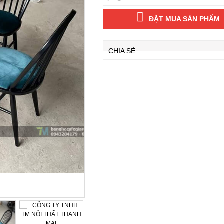
ĐẶT MUA SẢN PHẨM
CHIA SẺ: