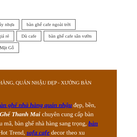
ây nhựa
bàn ghế cafe ngoài trời
giá rẻ
Dù cafe
bàn ghế cafe sân vườn
 Mặt Gỗ
HÀNG, QUÁN NHẬU ĐẸP - XƯỞNG BÀN
àn ghế nhà hàng quán nhậu
đẹp, bền,
Ghế Thanh Mai
chuyên cung cấp bàn
u mã, bàn ghế nhà hàng sang trọng,
bàn
ot Trend,
sofa cafe
decor theo xu