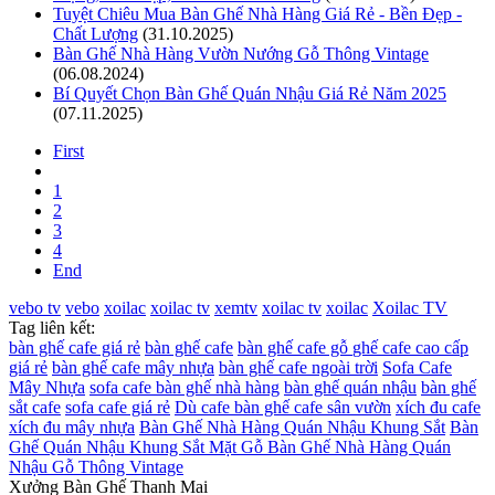
Tuyệt Chiêu Mua Bàn Ghế Nhà Hàng Giá Rẻ - Bền Đẹp -
Chất Lượng
(31.10.2025)
Bàn Ghế Nhà Hàng Vườn Nướng Gỗ Thông Vintage
(06.08.2024)
Bí Quyết Chọn Bàn Ghế Quán Nhậu Giá Rẻ Năm 2025
(07.11.2025)
First
1
2
3
4
End
vebo tv
vebo
xoilac
xoilac tv
xemtv
xoilac tv
xoilac
Xoilac TV
Tag liên kết:
bàn ghế cafe giá rẻ
bàn ghế cafe
bàn ghế cafe gỗ
ghế cafe cao cấp
giá rẻ
bàn ghế cafe mây nhựa
bàn ghế cafe ngoài trời
Sofa Cafe
Mây Nhựa
sofa cafe
bàn ghế nhà hàng
bàn ghế quán nhậu
bàn ghế
sắt cafe
sofa cafe giá rẻ
Dù cafe
bàn ghế cafe sân vườn
xích đu cafe
xích đu mây nhựa
Bàn Ghế Nhà Hàng Quán Nhậu Khung Sắt
Bàn
Ghế Quán Nhậu Khung Sắt Mặt Gỗ
Bàn Ghế Nhà Hàng Quán
Nhậu Gỗ Thông Vintage
Xưởng Bàn Ghế Thanh Mai