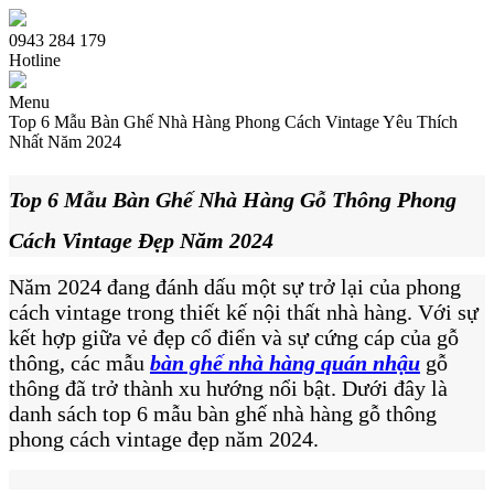
0943 284 179
Hotline
Menu
Top 6 Mẫu Bàn Ghế Nhà Hàng Phong Cách Vintage Yêu Thích
Nhất Năm 2024
Trang chủ
Top 6 Mẫu Bàn Ghế Nhà Hàng Gỗ Thông Phong
Giới thiệu
Cách Vintage Đẹp Năm 2024
Sản phẩm bàn ghế
Bàn Ghế Sofa Cafe
Ghế Cafe Gỗ
Năm 2024 đang đánh dấu một sự trở lại của phong
Bàn Ghế Cafe Gỗ
cách vintage trong thiết kế nội thất nhà hàng. Với sự
Bàn Ghế Nhà Hàng Quán Nhậu
kết hợp giữa vẻ đẹp cổ điển và sự cứng cáp của gỗ
Bàn Ghế Cafe Ngoài Trời
thông, các mẫu
bàn ghế nhà hàng quán nhậu
gỗ
Bàn Ghế Me tây
Bàn Ghế Quầy Bar Cafe
thông đã trở thành xu hướng nổi bật. Dưới đây là
Bàn Ghế Cafe Xích Đu Nhựa Giả Mây
danh sách top 6 mẫu bàn ghế nhà hàng gỗ thông
Bàn Cafe
phong cách vintage đẹp năm 2024.
Bàn Ghế Cafe Nhựa
Dịch vụ