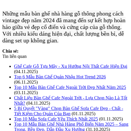
Những mẫu bàn ghế nhà hàng gỗ thông phong cách
vintage đẹp năm 2024 đã mang đến sự kết hợp hoàn
hảo giữa vẻ đẹp cổ điển và cứng cáp của gỗ thông.
Với nhiều kiểu dáng hiện đại, chất lượng bền bỉ, dễ
dàng set up không gian.
Chia sẻ:
Tin liên quan
Ghế Cafe Gỗ Tựa Mây - Xu Hướng Nội Thất Cafe Hiện Đại
(04.11.2025)
Top 6 Mẫu Bàn Ghế Quán Nhậu Hot Trend 2026
(06.11.2025)
Top 10 Mẫu Bàn Ghế Cafe Ngoài Trời Đẹp Nhất Năm 2025
(03.11.2025)
Chất Liệu Bàn Ghế Cafe Ngoài Trời - Lựa Chọn Nào Là Tốt
Nhất?
(04.11.2025)
5 Bí Quyết "Vàng" Chọn Bàn Ghế Sofa Cafe Đẹp - Chất -
Tiết Kiệm Cho Quán Của Bạn
(01.11.2025)
Top 10 Mẫu Sofa Cafe Yêu Thích Nhất 2025
(01.11.2025)
Top 10 Mẫu Bàn Ghế Nhà Hàng Phổ Biến Năm 2025 – Sang
Trọng, Bền Đẹp, Dẫn Đầu Xu Hướng
(31.10.2025)