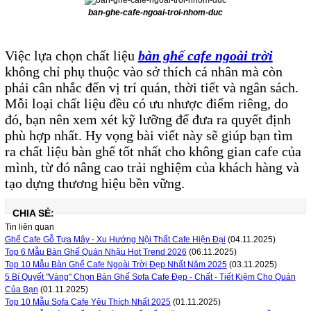
ban-ghe-cafe-ngoai-troi-nhom-duc
Việc lựa chọn chất liệu
bàn ghế cafe ngoài trời
không chỉ phụ thuộc vào sở thích cá nhân mà còn
phải cân nhắc đến vị trí quán, thời tiết và ngân sách.
Mỗi loại chất liệu đều có ưu nhược điểm riêng, do
đó, bạn nên xem xét kỹ lưỡng để đưa ra quyết định
phù hợp nhất. Hy vọng bài viết này sẽ giúp bạn tìm
ra chất liệu bàn ghế tốt nhất cho không gian cafe của
mình, từ đó nâng cao trải nghiệm của khách hàng và
tạo dựng thương hiệu bền vững.
CHIA SẺ:
Tin liên quan
Ghế Cafe Gỗ Tựa Mây - Xu Hướng Nội Thất Cafe Hiện Đại
(04.11.2025)
Top 6 Mẫu Bàn Ghế Quán Nhậu Hot Trend 2026
(06.11.2025)
Top 10 Mẫu Bàn Ghế Cafe Ngoài Trời Đẹp Nhất Năm 2025
(03.11.2025)
5 Bí Quyết "Vàng" Chọn Bàn Ghế Sofa Cafe Đẹp - Chất - Tiết Kiệm Cho Quán
Của Bạn
(01.11.2025)
Top 10 Mẫu Sofa Cafe Yêu Thích Nhất 2025
(01.11.2025)