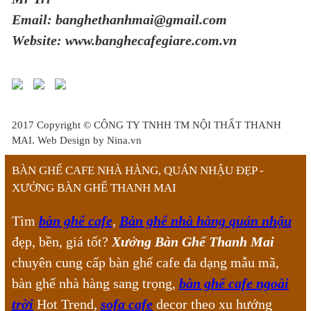
Email: banghethanhmai@gmail.com
Website: www.banghecafegiare.com.vn
2017 Copyright ©
CÔNG TY TNHH TM NỘI THẤT THANH
MAI
. Web Design by Nina.vn
BÀN GHẾ CAFE NHÀ HÀNG, QUÁN NHẬU ĐẸP -
XƯỞNG BÀN GHẾ THANH MAI
Tìm
bàn ghế cafe
,
Bàn ghế nhà hàng quán nhậu
đẹp, bền, giá tốt?
Xưởng Bàn Ghế Thanh Mai
chuyên cung cấp bàn ghế cafe đa dạng mẫu mã,
bàn ghế nhà hàng sang trọng,
bàn ghế cafe ngoài
trời
Hot Trend,
sofa cafe
decor theo xu hướng