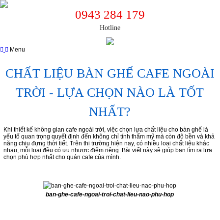
0943 284 179
Hotline
Menu
Trang chủ
CHẤT LIỆU BÀN GHẾ CAFE NGOÀI
Giới thiệu
TRỜI - LỰA CHỌN NÀO LÀ TỐT
Sản phẩm bàn ghế
NHẤT?
Bàn Ghế Sofa Cafe
Ghế Cafe Gỗ
Bàn Ghế Cafe Gỗ
Khi thiết kế không gian cafe ngoài trời, việc chọn lựa chất liệu cho bàn ghế là
yếu tố quan trọng quyết định đến không chỉ tính thẩm mỹ mà còn độ bền và khả
Bàn Ghế Nhà Hàng Quán Nhậu
năng chịu đựng thời tiết. Trên thị trường hiện nay, có nhiều loại chất liệu khác
Bàn Ghế Cafe Ngoài Trời
nhau, mỗi loại đều có ưu nhược điểm riêng. Bài viết này sẽ giúp bạn tìm ra lựa
Bàn Ghế Me tây
chọn phù hợp nhất cho quán cafe của mình.
Bàn Ghế Quầy Bar Cafe
Bàn Ghế Cafe Xích Đu Nhựa Giả Mây
Bàn Cafe
Bàn Ghế Cafe Nhựa
ban-ghe-cafe-ngoai-troi-chat-lieu-nao-phu-hop
Dịch vụ