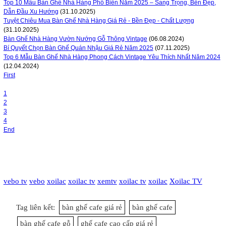
Top 10 Mẫu Bàn Ghế Nhà Hàng Phổ Biến Năm 2025 – Sang Trọng, Bền Đẹp,
Dẫn Đầu Xu Hướng
(31.10.2025)
Tuyệt Chiêu Mua Bàn Ghế Nhà Hàng Giá Rẻ - Bền Đẹp - Chất Lượng
(31.10.2025)
Bàn Ghế Nhà Hàng Vườn Nướng Gỗ Thông Vintage
(06.08.2024)
Bí Quyết Chọn Bàn Ghế Quán Nhậu Giá Rẻ Năm 2025
(07.11.2025)
Top 6 Mẫu Bàn Ghế Nhà Hàng Phong Cách Vintage Yêu Thích Nhất Năm 2024
(12.04.2024)
First
1
2
3
4
End
vebo tv
vebo
xoilac
xoilac tv
xemtv
xoilac tv
xoilac
Xoilac TV
Tag liên kết:
bàn ghế cafe giá rẻ
bàn ghế cafe
bàn ghế cafe gỗ
ghế cafe cao cấp giá rẻ