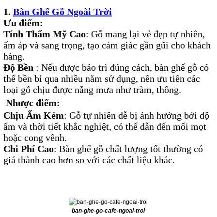
Tin tức & sự kiện
1.
Bàn Ghế Gỗ Ngoài Trời
Ưu điểm:
Liên hệ
Tính Thẩm Mỹ Cao
: Gỗ mang lại vẻ đẹp tự nhiên,
ấm áp và sang trọng, tạo cảm giác gần gũi cho khách
hàng.
Độ Bền
: Nếu được bảo trì đúng cách, bàn ghế gỗ có
thể bền bỉ qua nhiều năm sử dụng, nên ưu tiên các
loại gỗ chịu được nắng mưa như tràm, thông.
Nhược điểm:
Chịu Ẩm Kém
: Gỗ tự nhiên dễ bị ảnh hưởng bởi độ
ẩm và thời tiết khắc nghiệt, có thể dẫn đến mối mọt
hoặc cong vênh.
Chi Phí Cao
: Bàn ghế gỗ chất lượng tốt thường có
giá thành cao hơn so với các chất liệu khác.
ban-ghe-go-cafe-ngoai-troi