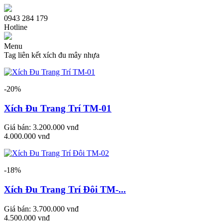
0943 284 179
Hotline
Menu
Tag liên kết xích đu mây nhựa
Trang chủ
-20%
Giới thiệu
Xích Đu Trang Trí TM-01
Sản phẩm bàn ghế
Bàn Ghế Sofa Cafe
Ghế Cafe Gỗ
Giá bán:
3.200.000 vnđ
Bàn Ghế Cafe Gỗ
4.000.000 vnđ
Bàn Ghế Nhà Hàng Quán Nhậu
Bàn Ghế Cafe Ngoài Trời
Bàn Ghế Me tây
-18%
Bàn Ghế Quầy Bar Cafe
Bàn Ghế Cafe Xích Đu Nhựa Giả Mây
Xích Đu Trang Trí Đôi TM-...
Bàn Cafe
Bàn Ghế Cafe Nhựa
Giá bán:
3.700.000 vnđ
Dịch vụ
4.500.000 vnđ