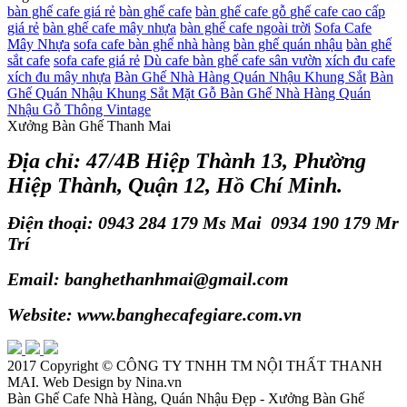
bàn ghế cafe giá rẻ
bàn ghế cafe
bàn ghế cafe gỗ
ghế cafe cao cấp
giá rẻ
bàn ghế cafe mây nhựa
bàn ghế cafe ngoài trời
Sofa Cafe
Mây Nhựa
sofa cafe
bàn ghế nhà hàng
bàn ghế quán nhậu
bàn ghế
sắt cafe
sofa cafe giá rẻ
Dù cafe
bàn ghế cafe sân vườn
xích đu cafe
xích đu mây nhựa
Bàn Ghế Nhà Hàng Quán Nhậu Khung Sắt
Bàn
Ghế Quán Nhậu Khung Sắt Mặt Gỗ
Bàn Ghế Nhà Hàng Quán
Nhậu Gỗ Thông Vintage
Xưởng Bàn Ghế Thanh Mai
Địa chỉ: 47/4B Hiệp Thành 13, Phường
Hiệp Thành, Quận 12, Hồ Chí Minh.
Điện thoại: 0943 284 179 Ms Mai 0934 190 179 Mr
Trí
Email: banghethanhmai@gmail.com
Website: www.banghecafegiare.com.vn
2017 Copyright ©
CÔNG TY TNHH TM NỘI THẤT THANH
MAI
. Web Design by Nina.vn
Bàn Ghế Cafe Nhà Hàng, Quán Nhậu Đẹp - Xưởng Bàn Ghế