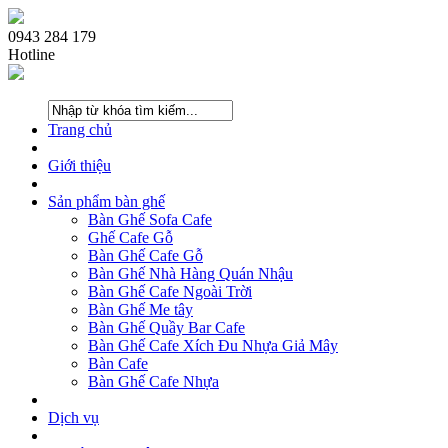
0943 284 179
Hotline
Trang chủ
Giới thiệu
Sản phẩm bàn ghế
Bàn Ghế Sofa Cafe
Ghế Cafe Gỗ
Bàn Ghế Cafe Gỗ
Bàn Ghế Nhà Hàng Quán Nhậu
Bàn Ghế Cafe Ngoài Trời
Bàn Ghế Me tây
Bàn Ghế Quầy Bar Cafe
Bàn Ghế Cafe Xích Đu Nhựa Giả Mây
Bàn Cafe
Bàn Ghế Cafe Nhựa
Dịch vụ