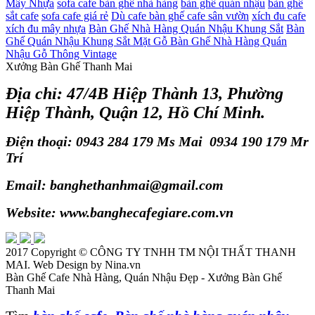
Mây Nhựa
sofa cafe
bàn ghế nhà hàng
bàn ghế quán nhậu
bàn ghế
sắt cafe
sofa cafe giá rẻ
Dù cafe
bàn ghế cafe sân vườn
xích đu cafe
xích đu mây nhựa
Bàn Ghế Nhà Hàng Quán Nhậu Khung Sắt
Bàn
Ghế Quán Nhậu Khung Sắt Mặt Gỗ
Bàn Ghế Nhà Hàng Quán
Nhậu Gỗ Thông Vintage
Xưởng Bàn Ghế Thanh Mai
Địa chỉ: 47/4B Hiệp Thành 13, Phường
Hiệp Thành, Quận 12, Hồ Chí Minh.
Điện thoại: 0943 284 179 Ms Mai 0934 190 179 Mr
Trí
Email: banghethanhmai@gmail.com
Website: www.banghecafegiare.com.vn
2017 Copyright ©
CÔNG TY TNHH TM NỘI THẤT THANH
MAI
. Web Design by Nina.vn
Bàn Ghế Cafe Nhà Hàng, Quán Nhậu Đẹp - Xưởng Bàn Ghế
Thanh Mai