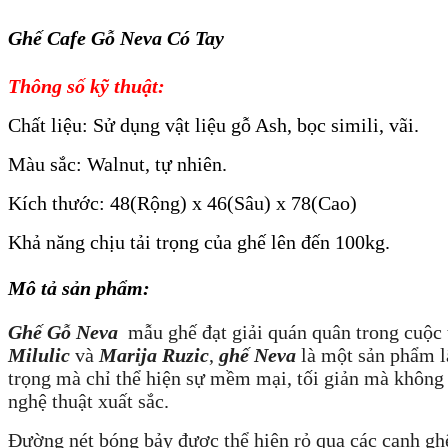
Ghế Cafe Gỗ Neva Có Tay
Thông số kỹ thuật:
Chất liệu: Sử dụng vật liệu gỗ Ash, bọc simili, vãi.
Màu sắc: Walnut, tự nhiên.
Kích thước: 48
(Rộng) x 46(Sâu) x 78(Cao)
Khả năng chịu tải trọng của ghế lên đến 100kg.
Mô tả sản phẩm:
Ghế Gỗ Neva
mẫu ghế đạt giải quán quân trong cuộc
Milulic
và
Marija Ruzic
,
ghế Neva
là một sản phẩm l
trọng mà chỉ thể hiện sự mềm mại, tối giản mà không
nghệ thuật xuất sắc.
Đường nét bóng bảy được thể hiện rỏ qua các cạnh gh