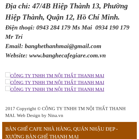
Địa chỉ: 47/4B Hiệp Thành 13, Phường
Hiệp Thành, Quận 12, Hồ Chí Minh.
Điện thoại: 0943 284 179 Ms Mai 0934 190 179
Mr Trí
Email: banghethanhmai@gmail.com
Website: www.banghecafegiare.com.vn
2017 Copyright ©
CÔNG TY TNHH TM NỘI THẤT THANH
MAI
. Web Design by Nina.vn
BÀN GHẾ CAFE NHÀ HÀNG, QUÁN NHẬU ĐẸP -
XƯỞNG BÀN GHẾ THANH MAI