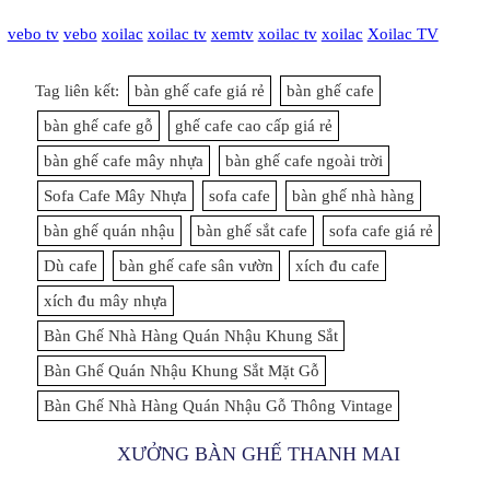
vebo tv
vebo
xoilac
xoilac tv
xemtv
xoilac tv
xoilac
Xoilac TV
Tag liên kết:
bàn ghế cafe giá rẻ
bàn ghế cafe
bàn ghế cafe gỗ
ghế cafe cao cấp giá rẻ
bàn ghế cafe mây nhựa
bàn ghế cafe ngoài trời
Sofa Cafe Mây Nhựa
sofa cafe
bàn ghế nhà hàng
bàn ghế quán nhậu
bàn ghế sắt cafe
sofa cafe giá rẻ
Dù cafe
bàn ghế cafe sân vườn
xích đu cafe
xích đu mây nhựa
Bàn Ghế Nhà Hàng Quán Nhậu Khung Sắt
Bàn Ghế Quán Nhậu Khung Sắt Mặt Gỗ
Bàn Ghế Nhà Hàng Quán Nhậu Gỗ Thông Vintage
XƯỞNG BÀN GHẾ THANH MAI