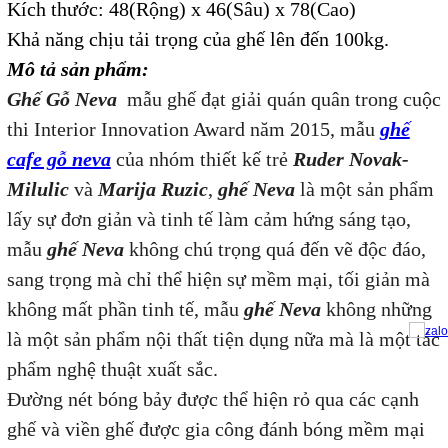
Kích thước: 48
(Rộng) x 46(Sâu) x 78(Cao)
Khả năng chịu tải trọng của ghế lên đến 100kg.
Mô tả sản phẩm:
Ghế Gỗ Neva
mẫu ghế đạt giải quán quân trong cuộc
thi Interior Innovation Award năm 2015, mẫu
ghế
cafe gỗ neva
của nhóm thiết kế trẻ
Ruder Novak-
Milulic
và
Marija Ruzic
,
ghế Neva
là một sản phẩm
lấy sự đơn giản và tinh tế làm cảm hứng sáng tạo,
mẫu
ghế Neva
không chú trọng quá đến vẽ độc đáo,
sang trọng mà chỉ thể hiện sự mềm mại, tối giản mà
không mất phần tinh tế, mẫu
ghế Neva
không những
là một sản phẩm nội thất tiện dụng nữa mà là một tác
phẩm nghệ thuật xuất sắc.
Đường nét bóng bảy được thể hiện rỏ qua các cạnh
ghế và viền ghế được gia công đánh bóng mềm mại