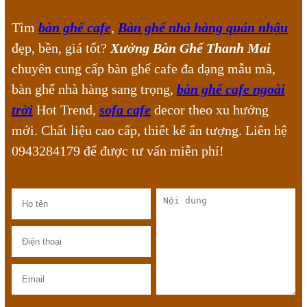
Tìm
bàn ghế cafe
,
Bàn ghế nhà hàng quán nhậu
đẹp, bền, giá tốt?
Xưởng Bàn Ghế Thanh Mai
chuyên cung cấp bàn ghế cafe đa dạng mẫu mã,
bàn ghế nhà hàng sang trọng,
bàn ghế cafe ngoài
trời
Hot Trend,
sofa cafe
decor theo xu hướng
mới. Chất liệu cao cấp, thiết kế ấn tượng. Liên hệ
0943284179 để được tư vấn miễn phí!