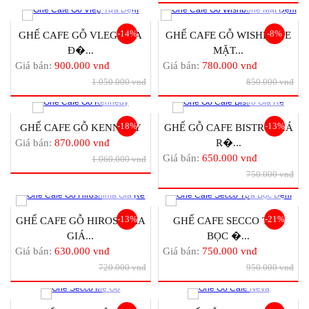
-14%
-8%
GHẾ CAFE GỖ VLEG TỰA
GHẾ CAFE GỖ WISHBONE
Đ�...
MẶT...
Giá bán:
900.000 vnđ
Giá bán:
780.000 vnđ
1.050.000 vnđ
850.000 vnđ
-18%
-13%
GHẾ CAFE GỖ KENNEDY
GHẾ GỖ CAFE BISTRO GIÁ
Giá bán:
870.000 vnđ
R�...
Giá bán:
650.000 vnđ
1.060.000 vnđ
750.000 vnđ
-13%
-21%
GHẾ CAFE GỖ HIROSHIMA
GHẾ CAFE SECCO TỰA
GIÁ...
BỌC �...
Giá bán:
630.000 vnđ
Giá bán:
750.000 vnđ
720.000 vnđ
950.000 vnđ