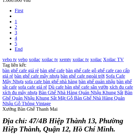
1.600.000 vnđ
First
1
2
3
4
5
End
vebo tv
vebo
xoilac
xoilac tv
xemtv
xoilac tv
xoilac
Xoilac TV
Tag liên kết:
bàn ghế cafe giá rẻ
bàn ghế cafe
bàn ghế cafe gỗ
ghế cafe cao cấp
giá rẻ
bàn ghế cafe mây nhựa
bàn ghế cafe ngoài trời
Sofa Cafe
Mây Nhựa
sofa cafe
bàn ghế nhà hàng
bàn ghế quán nhậu
bàn ghế
sắt cafe
sofa cafe giá rẻ
Dù cafe
bàn ghế cafe sân vườn
xích đu cafe
xích đu mây nhựa
Bàn Ghế Nhà Hàng Quán Nhậu Khung Sắt
Bàn
Ghế Quán Nhậu Khung Sắt Mặt Gỗ
Bàn Ghế Nhà Hàng Quán
Nhậu Gỗ Thông Vintage
Xưởng Bàn Ghế Thanh Mai
Địa chỉ: 47/4B Hiệp Thành 13, Phường
Hiệp Thành, Quận 12, Hồ Chí Minh.