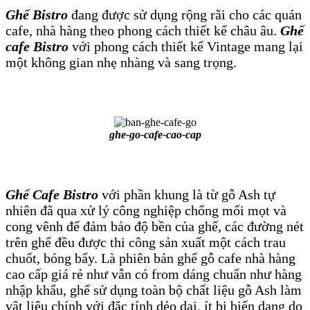
Ghế Bistro
đang được sử dụng rộng rãi cho các quán
Tin tức & sự kiện
cafe, nhà hàng theo phong cách thiết kế châu âu.
Ghế
Liên hệ
cafe Bistro
với phong cách thiết kế Vintage mang lại
một không gian nhẹ nhàng và sang trọng.
ghe-go-cafe-cao-cap
Ghế Cafe Bistro
với phần khung là từ gỗ Ash tự
nhiên đã qua xử lý công nghiệp chống mối mọt và
cong vênh để đảm bảo độ bền của ghế, c
ác đường nét
trên ghế đều được thi công sản xuất một cách trau
chuốt, bóng bẩy. Là phiên bản ghế gỗ cafe nhà hàng
cao cấp giá rẻ như vẫn có from dáng chuẩn như hàng
nhập khẩu, ghế sử dụng toàn bộ chất liệu gỗ Ash làm
vật liệu chính với đặc tính dẻo dai, ít bị biến dạng do