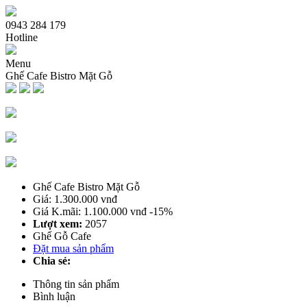
0943 284 179
Hotline
Menu
Ghế Cafe Bistro Mặt Gỗ
Trang chủ
Giới thiệu
Sản phẩm bàn ghế
Bàn Ghế Sofa Cafe
Ghế Cafe Gỗ
Ghế Cafe Bistro Mặt Gỗ
Bàn Ghế Cafe Gỗ
Giá: 1.300.000 vnđ
Bàn Ghế Nhà Hàng Quán Nhậu
Giá K.mãi: 1.100.000 vnđ
-15%
Bàn Ghế Cafe Ngoài Trời
Lượt xem:
2057
Bàn Ghế Me tây
Ghế Gỗ Cafe
Bàn Ghế Quầy Bar Cafe
Đặt mua sản phẩm
Bàn Ghế Cafe Xích Đu Nhựa Giả Mây
Chia sẻ:
Bàn Cafe
Bàn Ghế Cafe Nhựa
Thông tin sản phẩm
Bình luận
Dịch vụ