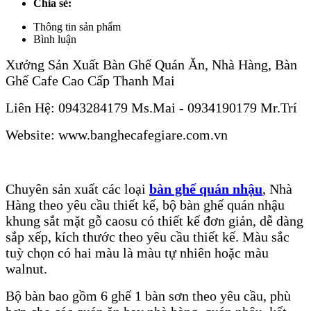
Chia sẻ:
Tin tức & sự kiện
Thông tin sản phẩm
Bình luận
Liên hệ
Xưởng Sản Xuất Bàn Ghế Quán Ăn, Nhà Hàng, Bàn
Ghế Cafe Cao Cấp Thanh Mai
Liên Hệ: 0943284179 Ms.Mai - 0934190179 Mr.Trí
Website: www.banghecafegiare.com.vn
Chuyên sản xuất các loại
b
àn ghế quán nhậu
, Nhà
Hàng theo yêu cầu thiết kế, bộ bàn ghế quán nhậu
khung sắt mặt gỗ caosu có thiết kế đơn giản, dễ dàng
sắp xếp, kích thước theo yêu cầu thiết kế. Màu sắc
tuỳ chọn có hai màu là màu tự nhiên hoặc màu
walnut.
Bộ bàn bao gồm 6 ghế 1 bàn sơn theo yêu cầu, phù