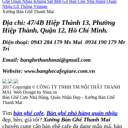
Ghế Quán Nhậu Khung Sắt Mặt Gỗ
Bàn Ghế Nhà Hàng Quán
Nhậu Gỗ Thông Vintage
Xưởng Bàn Ghế Thanh Mai
Địa chỉ: 47/4B Hiệp Thành 13, Phường
Hiệp Thành, Quận 12, Hồ Chí Minh.
Điện thoại: 0943 284 179 Ms Mai 0934 190 179 Mr
Trí
Email: banghethanhmai@gmail.com
Website: www.banghecafegiare.com.vn
2017 Copyright ©
CÔNG TY TNHH TM NỘI THẤT THANH
MAI
. Web Design by Nina.vn
Bàn Ghế Cafe Nhà Hàng, Quán Nhậu Đẹp - Xưởng Bàn Ghế
Thanh Mai
Tìm
bàn ghế cafe
,
Bàn ghế nhà hàng quán nhậu
đẹp, bền, giá tốt?
Xưởng Bàn Ghế Thanh Mai
chuyên cung cấp bàn ghế cafe đa dạng mẫu mã, bàn