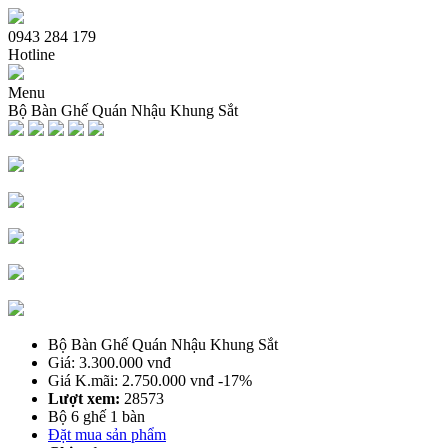
0943 284 179
Hotline
Menu
Bộ Bàn Ghế Quán Nhậu Khung Sắt
Trang chủ
Giới thiệu
Sản phẩm bàn ghế
Bàn Ghế Sofa Cafe
Ghế Cafe Gỗ
Bàn Ghế Cafe Gỗ
Bàn Ghế Nhà Hàng Quán Nhậu
Bàn Ghế Cafe Ngoài Trời
Bàn Ghế Me tây
Bộ Bàn Ghế Quán Nhậu Khung Sắt
Bàn Ghế Quầy Bar Cafe
Giá: 3.300.000 vnđ
Bàn Ghế Cafe Xích Đu Nhựa Giả Mây
Giá K.mãi: 2.750.000 vnđ
-17%
Bàn Cafe
Lượt xem:
28573
Bàn Ghế Cafe Nhựa
Bộ 6 ghế 1 bàn
Đặt mua sản phẩm
Dịch vụ