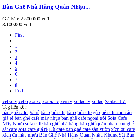
Bàn Ghế Nhà Hàng Quán Nhậu...
Giá bán:
2.800.000 vnđ
3.100.000 vnđ
First
1
2
3
4
5
6
7
8
End
vebo tv
vebo
xoilac
xoilac tv
xemtv
xoilac tv
xoilac
Xoilac TV
Tag liên kết:
bàn ghế cafe giá rẻ
bàn ghế cafe
bàn ghế cafe gỗ
ghế cafe cao cấp
giá rẻ
bàn ghế cafe mây nhựa
bàn ghế cafe ngoài trời
Sofa Cafe
Mây Nhựa
sofa cafe
bàn ghế nhà hàng
bàn ghế quán nhậu
bàn ghế
sắt cafe
sofa cafe giá rẻ
Dù cafe
bàn ghế cafe sân vườn
xích đu cafe
xích đu mây nhựa
Bàn Ghế Nhà Hàng Quán Nhậu Khung Sắt
Bàn