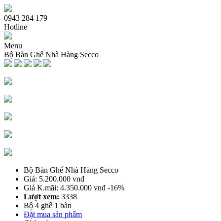
0943 284 179
Hotline
Menu
Bộ Bàn Ghế Nhà Hàng Secco
Trang chủ
Giới thiệu
Sản phẩm bàn ghế
Bàn Ghế Sofa Cafe
Ghế Cafe Gỗ
Bàn Ghế Cafe Gỗ
Bàn Ghế Nhà Hàng Quán Nhậu
Bàn Ghế Cafe Ngoài Trời
Bàn Ghế Me tây
Bộ Bàn Ghế Nhà Hàng Secco
Bàn Ghế Quầy Bar Cafe
Giá: 5.200.000 vnđ
Bàn Ghế Cafe Xích Đu Nhựa Giả Mây
Giá K.mãi: 4.350.000 vnđ
-16%
Bàn Cafe
Lượt xem:
3338
Bàn Ghế Cafe Nhựa
Bộ 4 ghế 1 bàn
Đặt mua sản phẩm
Dịch vụ