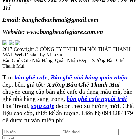
Điện thoại: 0943 284 179 Ms Mai 0934 190 179 Mr
Trí
Email: banghethanhmai@gmail.com
Website: www.banghecafegiare.com.vn
2017 Copyright ©
CÔNG TY TNHH TM NỘI THẤT THANH
MAI
. Web Design by Nina.vn
Bàn Ghế Cafe Nhà Hàng, Quán Nhậu Đẹp - Xưởng Bàn Ghế
Thanh Mai
Tìm
bàn ghế cafe
,
Bàn ghế nhà hàng quán nhậu
đẹp, bền, giá tốt?
Xưởng Bàn Ghế Thanh Mai
chuyên cung cấp bàn ghế cafe đa dạng mẫu mã, bàn
ghế nhà hàng sang trọng,
bàn ghế cafe ngoài trời
Hot Trend,
sofa cafe
decor theo xu hướng mới. Chất
liệu cao cấp, thiết kế ấn tượng. Liên hệ 0943284179
để được tư vấn miễn phí!