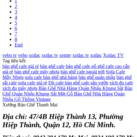
1
2
3
4
5
6
7
8
End
vebo tv
vebo
xoilac
xoilac tv
xemtv
xoilac tv
xoilac
Xoilac TV
Tag liên kết:
bàn ghế cafe giá rẻ
bàn ghế cafe
bàn ghế cafe gỗ
ghế cafe cao cấp
giá rẻ
bàn ghế cafe mây nhựa
bàn ghế cafe ngoài trời
Sofa Cafe
Mây Nhựa
sofa cafe
bàn ghế nhà hàng
bàn ghế quán nhậu
bàn ghế
sắt cafe
sofa cafe giá rẻ
Dù cafe
bàn ghế cafe sân vườn
xích đu cafe
xích đu mây nhựa
Bàn Ghế Nhà Hàng Quán Nhậu Khung Sắt
Bàn
Ghế Quán Nhậu Khung Sắt Mặt Gỗ
Bàn Ghế Nhà Hàng Quán
Nhậu Gỗ Thông Vintage
Xưởng Bàn Ghế Thanh Mai
Địa chỉ: 47/4B Hiệp Thành 13, Phường
Hiệp Thành, Quận 12, Hồ Chí Minh.