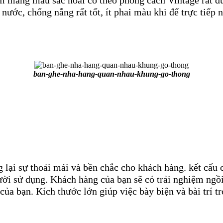
 mang màu sắc hoài cổ theo phong cách Vintage rất đư
ớc, chống nắng rất tốt, ít phai màu khi để trực tiếp n
ban-ghe-nha-hang-quan-nhau-khung-go-thong
ại sự thoải mái và bền chắc cho khách hàng. kết cấu ch
ười sử dụng. Khách hàng của bạn sẽ có trải nghiệm ngồi
ủa bạn. Kích thước lớn giúp việc bày biện và bài trí tr