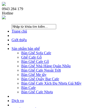
0943 284 179
Hotline
Trang chủ
Giới thiệu
Sản phẩm bàn ghế
Bàn Ghế Sofa Cafe
Ghế Cafe Gỗ
Bàn Ghế Cafe Gỗ
Bàn Ghế Nhà Hàng Quán Nhậu
Bàn Ghế Cafe Ngoài Trời
Bàn Ghế Me tây
Bàn Ghế Quầy Bar Cafe
Bàn Ghế Cafe Xích Đu Nhựa Giả Mây
Bàn Cafe
Bàn Ghế Cafe Nhựa
Dịch vụ