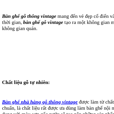
Bàn ghế gỗ thông vintage
mang đến vẻ đẹp cổ điển và
thời gian,
bàn ghế gỗ vintage
tạo ra một không gian mớ
không gian quán.
Chất liệu gỗ tự nhiên:
Bàn ghế nhà hàng gỗ thông vintage
được làm từ chất 
chuẩn, là chất liệu rất được ưa dùng làm bàn ghế nội n