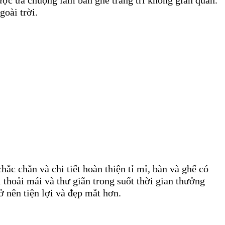
ợc ưa chuộng làm bàn ghế trang trí không gian quán.
goài trời.
ắc chắn và chi tiết hoàn thiện tỉ mỉ, bàn và ghế có
 thoải mái và thư giãn trong suốt thời gian thưởng
ở nên tiện lợi và đẹp mắt hơn.