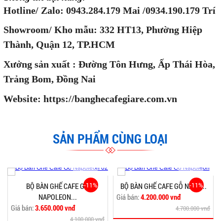
Hotline/ Zalo: 0943.284.179 Mai /0934.190.179 Trí
Showroom/ Kho mẫu: 332 HT13, Phường Hiệp
Thành, Quận 12, TP.HCM
Xưởng sản xuất : Đường Tôn Hưng, Ấp Thái Hòa,
Trảng Bom, Đồng Nai
Website: https://banghecafegiare.com.vn
SẢN PHẨM CÙNG LOẠI
-11%
-11%
BỘ BÀN GHẾ CAFE GỖ
BỘ BÀN GHẾ CAFE GỖ NAPO...
NAPOLEON...
Giá bán:
4.200.000 vnđ
Giá bán:
3.650.000 vnđ
4.700.000 vnđ
4.100.000 vnđ