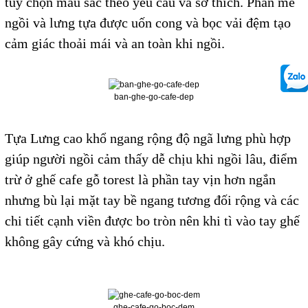
tùy chọn màu sắc theo yêu cầu và sở thích. Phần mê
ngồi và lưng tựa được uốn cong và bọc vải đệm tạo
cảm giác thoải mái và an toàn khi ngồi.
ban-ghe-go-cafe-dep
Tựa Lưng cao khổ ngang rộng độ ngã lưng phù hợp
giúp người ngồi cảm thấy dễ chịu khi ngồi lâu, điểm
trừ ở ghế cafe gỗ torest là phần tay vịn hơn ngắn
nhưng bù lại mặt tay bề ngang tương đối rộng và các
chi tiết cạnh viền được bo tròn nên khi tì vào tay ghế
không gây cứng và khó chịu.
ghe-cafe-go-boc-dem