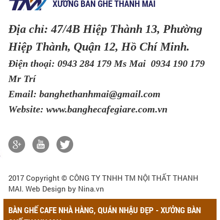
XƯỞNG BÀN GHẾ THANH MAI
Địa chỉ: 47/4B Hiệp Thành 13, Phường
Hiệp Thành, Quận 12, Hồ Chí Minh.
Điện thoại: 0943 284 179 Ms Mai 0934 190 179
Mr Trí
Email: banghethanhmai@gmail.com
Website: www.banghecafegiare.com.vn
2017 Copyright ©
CÔNG TY TNHH TM NỘI THẤT THANH
MAI
. Web Design by Nina.vn
BÀN GHẾ CAFE NHÀ HÀNG, QUÁN NHẬU ĐẸP - XƯỞNG BÀN