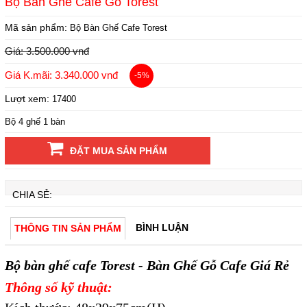
Bộ Bàn Ghế Cafe Gỗ Torest
Mã sản phẩm:
Bộ Bàn Ghế Cafe Torest
Giá: 3.500.000 vnđ
Giá K.mãi: 3.340.000 vnđ
-5%
Lượt xem:
17400
Bộ 4 ghế 1 bàn
ĐẶT MUA SẢN PHẨM
CHIA SẺ:
BÌNH LUẬN
THÔNG TIN SẢN PHẨM
Bộ bàn ghế cafe Torest - Bàn Ghế Gỗ Cafe Giá Rẻ
Thông số kỹ thuật: