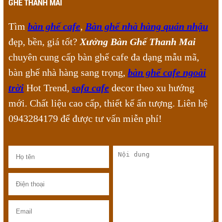
GHẾ THANH MAI
Tìm
bàn ghế cafe
,
Bàn ghế nhà hàng quán nhậu
đẹp, bền, giá tốt?
Xưởng Bàn Ghế Thanh Mai
chuyên cung cấp bàn ghế cafe đa dạng mẫu mã,
bàn ghế nhà hàng sang trọng,
bàn ghế cafe ngoài
trời
Hot Trend,
sofa cafe
decor theo xu hướng
mới. Chất liệu cao cấp, thiết kế ấn tượng. Liên hệ
0943284179 để được tư vấn miễn phí!