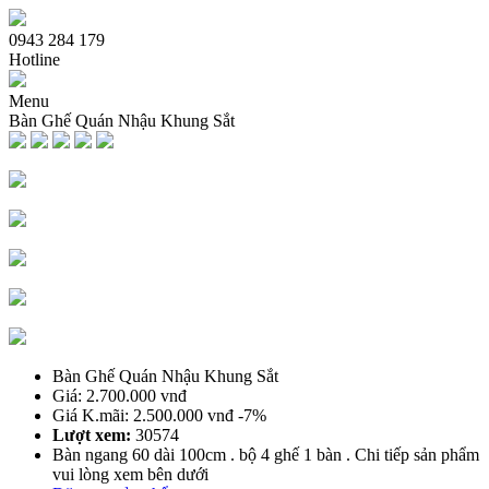
0943 284 179
Hotline
Menu
Bàn Ghế Quán Nhậu Khung Sắt
Trang chủ
Giới thiệu
Sản phẩm bàn ghế
Bàn Ghế Sofa Cafe
Ghế Cafe Gỗ
Bàn Ghế Cafe Gỗ
Bàn Ghế Nhà Hàng Quán Nhậu
Bàn Ghế Cafe Ngoài Trời
Bàn Ghế Me tây
Bàn Ghế Quán Nhậu Khung Sắt
Bàn Ghế Quầy Bar Cafe
Giá: 2.700.000 vnđ
Bàn Ghế Cafe Xích Đu Nhựa Giả Mây
Giá K.mãi: 2.500.000 vnđ
-7%
Bàn Cafe
Lượt xem:
30574
Bàn Ghế Cafe Nhựa
Bàn ngang 60 dài 100cm . bộ 4 ghế 1 bàn . Chi tiếp sản phẩm
vui lòng xem bên dưới
Dịch vụ