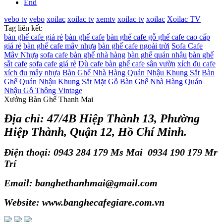
End
vebo tv
vebo
xoilac
xoilac tv
xemtv
xoilac tv
xoilac
Xoilac TV
Tag liên kết:
bàn ghế cafe giá rẻ
bàn ghế cafe
bàn ghế cafe gỗ
ghế cafe cao cấp
giá rẻ
bàn ghế cafe mây nhựa
bàn ghế cafe ngoài trời
Sofa Cafe
Mây Nhựa
sofa cafe
bàn ghế nhà hàng
bàn ghế quán nhậu
bàn ghế
sắt cafe
sofa cafe giá rẻ
Dù cafe
bàn ghế cafe sân vườn
xích đu cafe
xích đu mây nhựa
Bàn Ghế Nhà Hàng Quán Nhậu Khung Sắt
Bàn
Ghế Quán Nhậu Khung Sắt Mặt Gỗ
Bàn Ghế Nhà Hàng Quán
Nhậu Gỗ Thông Vintage
Xưởng Bàn Ghế Thanh Mai
Địa chỉ: 47/4B Hiệp Thành 13, Phường
Hiệp Thành, Quận 12, Hồ Chí Minh.
Điện thoại: 0943 284 179 Ms Mai 0934 190 179 Mr
Trí
Email: banghethanhmai@gmail.com
Website: www.banghecafegiare.com.vn