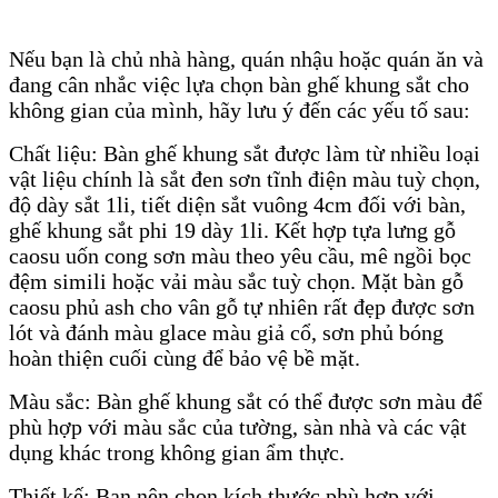
Nếu bạn là chủ nhà hàng, quán nhậu hoặc quán ăn và
đang cân nhắc việc lựa chọn bàn ghế khung sắt cho
không gian của mình, hãy lưu ý đến các yếu tố sau:
Chất liệu: Bàn ghế khung sắt được làm từ nhiều loại
vật liệu chính là sắt đen sơn tĩnh điện màu tuỳ chọn,
độ dày sắt 1li, tiết diện sắt vuông 4cm đối với bàn,
ghế khung sắt phi 19 dày 1li. Kết hợp tựa lưng gỗ
caosu uốn cong sơn màu theo yêu cầu, mê ngồi bọc
đệm simili hoặc vải màu sắc tuỳ chọn. Mặt bàn gỗ
caosu phủ ash cho vân gỗ tự nhiên rất đẹp được sơn
lót và đánh màu glace màu giả cổ, sơn phủ bóng
hoàn thiện cuối cùng để bảo vệ bề mặt.
Màu sắc: Bàn ghế khung sắt có thể được sơn màu để
phù hợp với màu sắc của tường, sàn nhà và các vật
dụng khác trong không gian ẩm thực.
Thiết kế: Bạn nên chọn kích thước phù hợp với