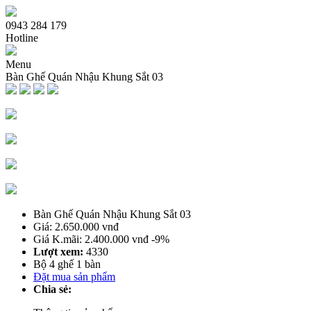
0943 284 179
Hotline
Menu
Bàn Ghế Quán Nhậu Khung Sắt 03
Trang chủ
Giới thiệu
Sản phẩm bàn ghế
Bàn Ghế Sofa Cafe
Ghế Cafe Gỗ
Bàn Ghế Cafe Gỗ
Bàn Ghế Nhà Hàng Quán Nhậu
Bàn Ghế Quán Nhậu Khung Sắt 03
Bàn Ghế Cafe Ngoài Trời
Giá: 2.650.000 vnđ
Bàn Ghế Me tây
Giá K.mãi: 2.400.000 vnđ
-9%
Bàn Ghế Quầy Bar Cafe
Lượt xem:
4330
Bàn Ghế Cafe Xích Đu Nhựa Giả Mây
Bộ 4 ghế 1 bàn
Bàn Cafe
Đặt mua sản phẩm
Bàn Ghế Cafe Nhựa
Chia sẻ:
Dịch vụ