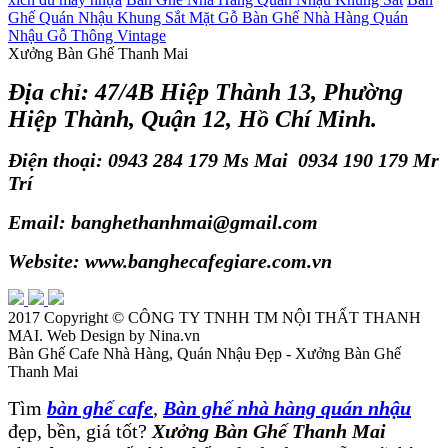
Ghế Quán Nhậu Khung Sắt Mặt Gỗ
Bàn Ghế Nhà Hàng Quán
Nhậu Gỗ Thông Vintage
Xưởng Bàn Ghế Thanh Mai
Địa chỉ: 47/4B Hiệp Thành 13, Phường
Hiệp Thành, Quận 12, Hồ Chí Minh.
Điện thoại: 0943 284 179 Ms Mai 0934 190 179 Mr
Trí
Email: banghethanhmai@gmail.com
Website: www.banghecafegiare.com.vn
2017 Copyright ©
CÔNG TY TNHH TM NỘI THẤT THANH
MAI
. Web Design by Nina.vn
Bàn Ghế Cafe Nhà Hàng, Quán Nhậu Đẹp - Xưởng Bàn Ghế
Thanh Mai
Tìm
bàn ghế cafe
,
Bàn ghế nhà hàng quán nhậu
đẹp, bền, giá tốt?
Xưởng Bàn Ghế Thanh Mai