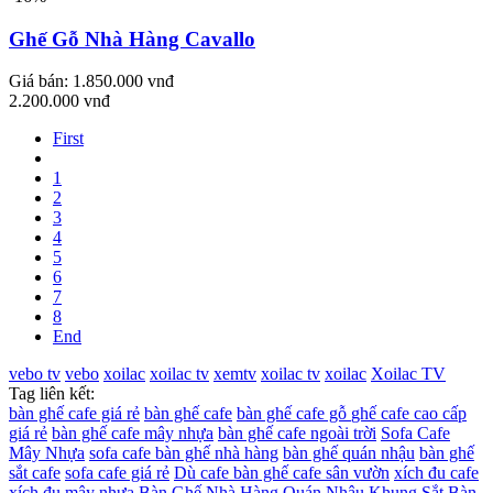
Ghế Gỗ Nhà Hàng Cavallo
Giá bán:
1.850.000 vnđ
2.200.000 vnđ
First
1
2
3
4
5
6
7
8
End
vebo tv
vebo
xoilac
xoilac tv
xemtv
xoilac tv
xoilac
Xoilac TV
Tag liên kết:
bàn ghế cafe giá rẻ
bàn ghế cafe
bàn ghế cafe gỗ
ghế cafe cao cấp
giá rẻ
bàn ghế cafe mây nhựa
bàn ghế cafe ngoài trời
Sofa Cafe
Mây Nhựa
sofa cafe
bàn ghế nhà hàng
bàn ghế quán nhậu
bàn ghế
sắt cafe
sofa cafe giá rẻ
Dù cafe
bàn ghế cafe sân vườn
xích đu cafe
xích đu mây nhựa
Bàn Ghế Nhà Hàng Quán Nhậu Khung Sắt
Bàn