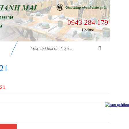
0943 284 179
Hotline
ỆN
LIÊN HỆ
21
 21