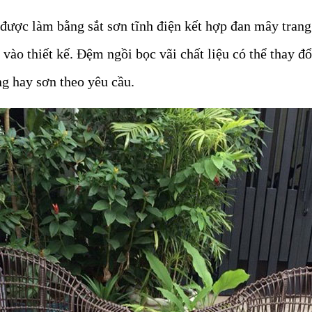
ược làm bằng sắt sơn tĩnh điện kết hợp đan mây trang 
vào thiết kế. Đệm ngồi bọc vãi chất liệu có thể thay đổi
ng hay sơn theo yêu cầu.