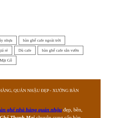
ây nhựa
bàn ghế cafe ngoài trời
giá rẻ
Dù cafe
bàn ghế cafe sân vườn
 Mặt Gỗ
HÀNG, QUÁN NHẬU ĐẸP - XƯỞNG BÀN
àn ghế nhà hàng quán nhậu
đẹp, bền,
Ghế Thanh Mai
chuyên cung cấp bàn