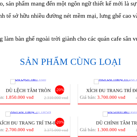
o, sản phẩm mang đến một ngôn ngữ thiết kế mới là sự k
nh tế sở hữu nhiều đường nét mềm mại, lưng ghế cao v
 làm bàn ghế ngoài trời giành cho các quán cafe sân v
SẢN PHẨM CÙNG LOẠI
-20%
DÙ LỆCH TÂM TRÒN
XÍCH ĐU TRANG TRÍ ĐÔI
án:
1.850.000 vnđ
Giá bán:
3.700.000 vnđ
2.310.000 vnđ
-20%
XÍCH ĐU TRANG TRÍ TM-04
DÙ CHÍNH TÂM T
án:
2.700.000 vnđ
Giá bán:
1.300.000 vnđ
3.375.000 vnđ