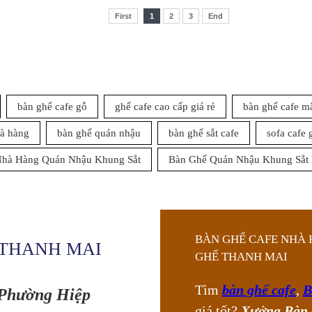
First
1
2
3
End
bàn ghế cafe gỗ
ghế cafe cao cấp giá rẻ
bàn ghế cafe m
à hàng
bàn ghế quán nhậu
bàn ghế sắt cafe
sofa cafe 
Nhà Hàng Quán Nhậu Khung Sắt
Bàn Ghế Quán Nhậu Khung Sắt
BÀN GHẾ CAFE NHÀ 
THANH MAI
GHẾ THANH MAI
Tìm
bàn ghế cafe
,
B
 Phường Hiệp
giá tốt?
Xưởng Bàn 