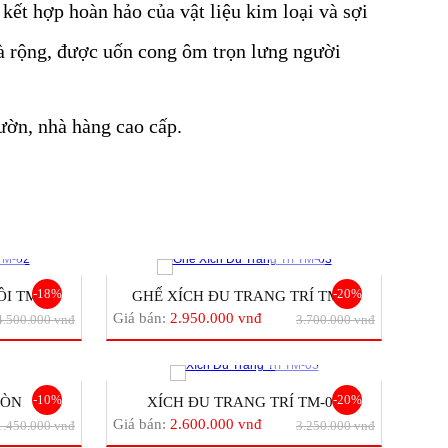
ết hợp hoàn hảo của vật liệu kim loại và sợi
à rộng, được uốn cong ôm trọn lưng người
ườn, nhà hàng cao cấp.
-18%
-20%
 TM-...
GHẾ XÍCH ĐU TRANG TRÍ TM-...
Giá bán:
2.950.000 vnđ
4.500.000 vnđ
3.700.000 vnđ
-10%
-20%
RÒN
XÍCH ĐU TRANG TRÍ TM-05
Giá bán:
2.600.000 vnđ
1.450.000 vnđ
3.250.000 vnđ