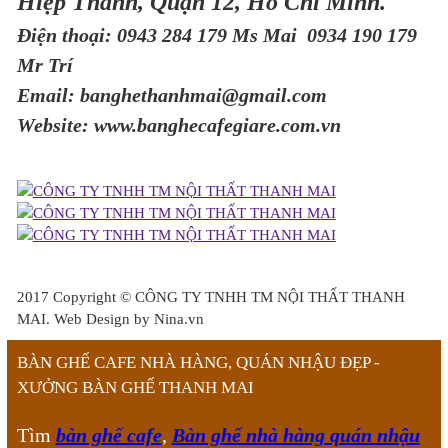
Hiệp Thành, Quận 12, Hồ Chí Minh.
Điện thoại: 0943 284 179 Ms Mai 0934 190 179
Mr Trí
Email: banghethanhmai@gmail.com
Website: www.banghecafegiare.com.vn
2017 Copyright ©
CÔNG TY TNHH TM NỘI THẤT THANH
MAI
. Web Design by Nina.vn
BÀN GHẾ CAFE NHÀ HÀNG, QUÁN NHẬU ĐẸP -
XƯỞNG BÀN GHẾ THANH MAI
Tìm
bàn ghế cafe
,
Bàn ghế nhà hàng quán nhậu