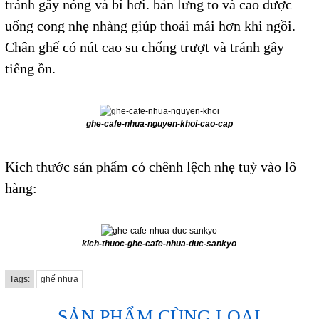
tránh gây nóng và bí hơi. bản lưng to và cao được
uống cong nhẹ nhàng giúp thoải mái hơn khi ngồi.
Chân ghế có nút cao su chống trượt và tránh gây
tiếng ồn.
ghe-cafe-nhua-nguyen-khoi-cao-cap
Kích thước sản phẩm có chênh lệch nhẹ tuỳ vào lô
hàng:
kich-thuoc-ghe-cafe-nhua-duc-sankyo
Tags:
ghế nhựa
SẢN PHẨM CÙNG LOẠI