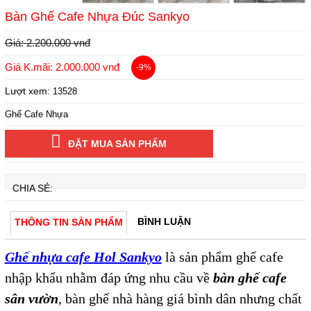
Bàn Ghế Cafe Nhựa Đúc Sankyo
Giá: 2.200.000 vnđ
Giá K.mãi: 2.000.000 vnđ
-9%
Lượt xem:
13528
Ghế Cafe Nhựa
ĐẶT MUA SẢN PHẨM
CHIA SẺ:
BÌNH LUẬN
THÔNG TIN SẢN PHẨM
Ghế nhựa cafe Hol Sankyo
là sản phẩm ghế cafe
nhập khẩu nhằm đáp ứng nhu cầu về
bàn ghế cafe
sân vườn
, bàn ghế nhà hàng giá bình dân nhưng chất